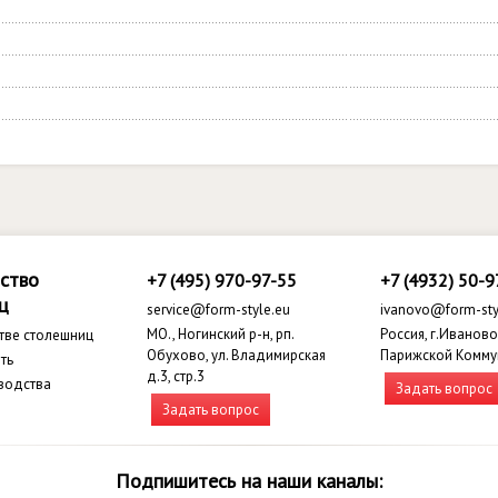
ство
+7 (495) 970-97-55
+7 (4932) 50-9
ц
service@form-style.eu
ivanovo@form-sty
МО., Ногинский р-н, рп.
Россия, г.Иваново,
тве столешниц
Обухово, ул. Владимирская
Парижской Комму
ть
д.3, стр.3
водства
Задать вопрос
Задать вопрос
Подпишитесь на наши каналы: