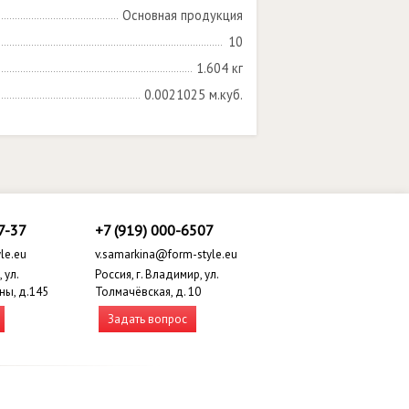
Основная продукция
10
1.604 кг
0.0021025 м.куб.
7-37
+7 (919) 000-6507
le.eu
v.samarkina@form-style.eu
 ул.
Россия, г. Владимир, ул.
ны, д.145
Толмачёвская, д. 10
Задать вопрос