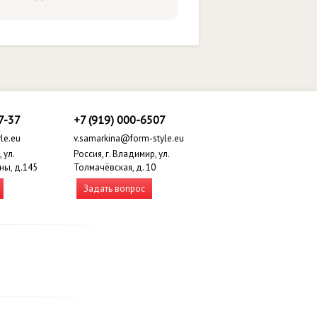
7-37
+7 (919) 000-6507
le.eu
v.samarkina@form-style.eu
 ул.
Россия, г. Владимир, ул.
ны, д.145
Толмачёвская, д. 10
Задать вопрос