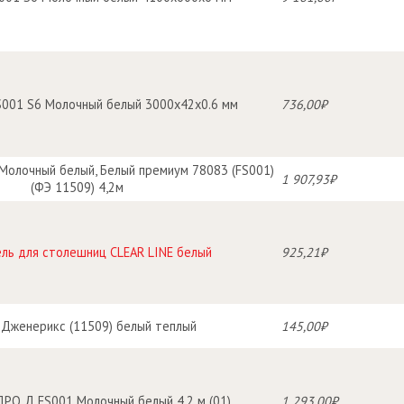
S001 S6 Молочный белый 3000х42х0.6 мм
736,00₽
Молочный белый, Белый премиум 78083 (FS001)
1 907,93₽
(ФЭ 11509) 4,2м
ль для столешниц CLEAR LINE белый
925,21₽
 Дженерикс (11509) белый теплый
145,00₽
РО Д FS001 Молочный белый 4,2 м (01)
1 293,00₽