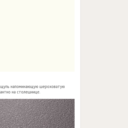
а ощупь напоминающую шероховатую
гантно на столешнице.