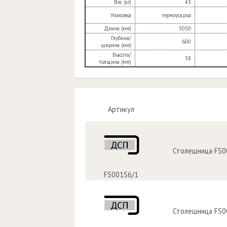
Вес (кг)
43
Упаковка
термоусадка
Длина (мм)
3050
Глубина/
600
ширина (мм)
Высота/
38
толщина (мм)
Артикул
Столешница FS0
FS001S6/1
Столешница FS0