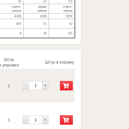
15
1,3
0,3
стретч-
рукав/
стретч-
плёнка
плёнка
плёнка
4200
4200
3050
655
31
42
6
16
0,5
Штук
Штук в корзину
в упаковке
-
+
1
-
+
1