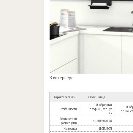
В интерьере
Характеристики
Столешница
U-образный
U-об
Особенности
профиль, радиус
одной ст
R3
Технический
3050х600х38
размер (мм)
Материал
ДСП, БСП