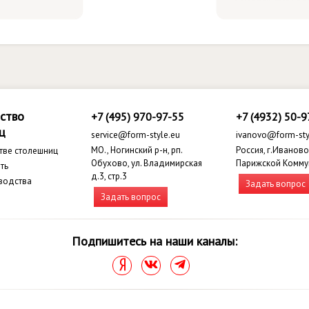
ство
+7 (495) 970-97-55
+7 (4932) 50-9
ц
service@form-style.eu
ivanovo@form-sty
МО., Ногинский р-н, рп.
Россия, г.Иваново,
тве столешниц
Обухово, ул. Владимирская
Парижской Комму
ть
д.3, стр.3
водства
Задать вопрос
Задать вопрос
Подпишитесь на наши каналы: