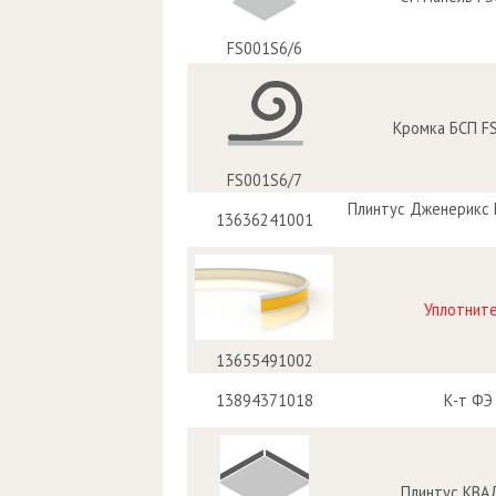
FS001S6/6
Кромка БСП F
FS001S6/7
Плинтус Дженерикс 
13636241001
Уплотните
13655491002
13894371018
К-т ФЭ
Плинтус КВАД