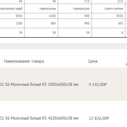
84
68
17,5
11,5
картонный короб
термоусадка
термоусадка
стретч-плёнка
3050
4200
900
3050
1200
600
900
655
38
38
38
6
Наименование товара
Цена
01 S6 Молочный белый R3 3000х600х38 мм
9 192,00₽
01 S6 Молочный белый R3 4100х600х38 мм
12 826,00₽