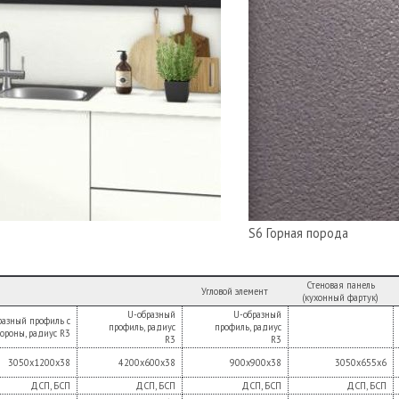
S6 Горная порода
Стеновая панель
Угловой элемент
(кухонный фартук)
U-образный
U-образный
разный профиль с
профиль, радиус
профиль, радиус
ороны, радиус R3
R3
R3
3050х1200х38
4200х600х38
900х900х38
3050х655х6
ДСП, БСП
ДСП, БСП
ДСП, БСП
ДСП, БСП