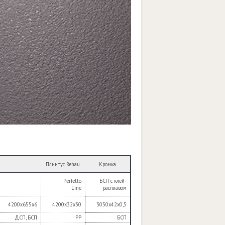
Плинтус Rehau
Кромка
Perfetto
БСП с клей-
Line
расплавом
4200х655х6
4200х32х30
3050х42х0,5
ДСП, БСП
РР
БСП