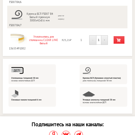
FS007B4/6
Кромка БСП FS007 B4
цена по
Белый премиум
запросу
3000х42х0.6 мм
FS007B4/7
Уплотнитель для
столешниц CLEAR LINE
925,21₽
1
-
+
белый
13655491002
Подпишитесь на наши каналы: