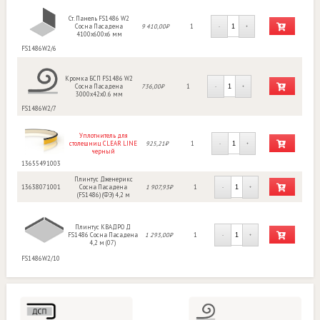
Ст. Панель FS1486 W2
Сосна Пасадена
9 410,00₽
1
-
+
4100х600х6 мм
FS1486W2/6
Кромка БСП FS1486 W2
Сосна Пасадена
736,00₽
1
-
+
3000х42х0.6 мм
FS1486W2/7
Уплотнитель для
столешниц CLEAR LINE
925,21₽
1
-
+
черный
13655491003
Плинтус Дженерикс
13638071001
Сосна Пасадена
1 907,93₽
1
-
+
(FS1486) (ФЭ) 4,2 м
Плинтус КВАДРО Д
FS1486 Сосна Пасадена
1 293,00₽
1
-
+
4,2 м (07)
FS1486W2/10