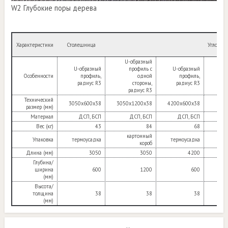
W2 Глубокие поры дерева
Характеристики
Столешница
Угловой
U-образный
U-образный
профиль с
U-образный
U-о
Особенности
профиль,
одной
профиль,
радиус R3
стороны,
радиус R3
ра
радиус R3
Технический
3050х600х38
3050х1200х38
4200х600х38
900
размер (мм)
Материал
ДСП, БСП
ДСП, БСП
ДСП, БСП
Д
Вес (кг)
43
84
68
картонный
Упаковка
термоусадка
термоусадка
терм
короб
Длина (мм)
3050
3050
4200
Глубина/
ширина
600
1200
600
(мм)
Высота/
толщина
38
38
38
(мм)