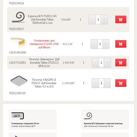
FS2021W1/6
Кромка БСП FS2021 W1
Дуб Бильбао Табак
736,00₽
1
-
+
3000х42х0.6 мм
FS2021W1/7
Уплотнитель для
столешниц CLEAR LINE
925,21₽
1
-
+
дуб Вотан
13655491008
Плинтус Дженерикс Дуб
13637521001
Бильбао Табак (FS2021)
1 907,93₽
1
-
+
(ФЭ) 4,2м
Плинтус КВАДРО Д
FS2021 Дуб Бильбао
1 293,00₽
1
-
+
Табак 4,2 м (15)
FS2021W1/10