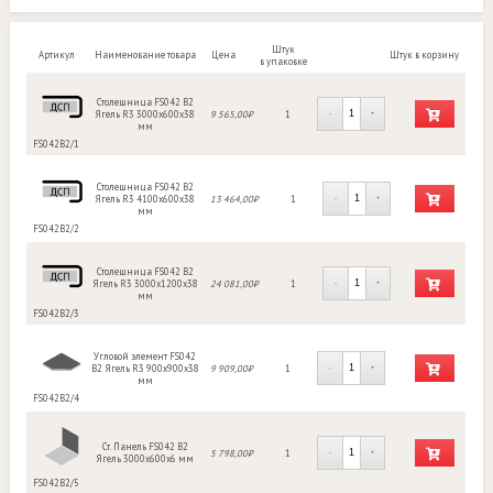
Штук
Артикул
Наименование товара
Цена
Штук в корзину
в упаковке
Столешница FS042 B2
Ягель R3 3000х600х38
9 565,00₽
1
-
+
мм
FS042B2/1
Столешница FS042 B2
Ягель R3 4100х600х38
13 464,00₽
1
-
+
мм
FS042B2/2
Столешница FS042 B2
Ягель R3 3000х1200х38
24 081,00₽
1
-
+
мм
FS042B2/3
Угловой элемент FS042
B2 Ягель R3 900х900х38
9 909,00₽
1
-
+
мм
FS042B2/4
Ст. Панель FS042 B2
5 798,00₽
1
-
+
Ягель 3000х600х6 мм
FS042B2/5