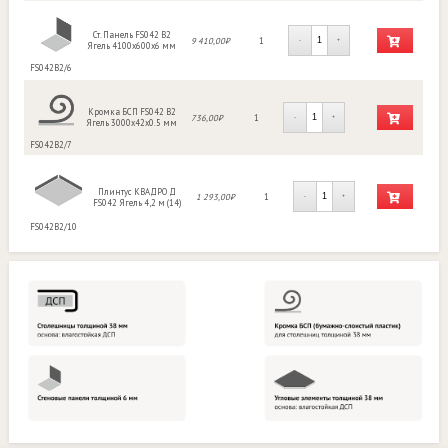
Ст. Панель FS042 B2
9 410,00₽
1
-
+
Ягель 4100х600х6 мм
FS042B2/6
Кромка БСП FS042 B2
736,00₽
1
-
+
Ягель 3000х42х0.5 мм
FS042B2/7
Плинтус КВАДРО Д
1 293,00₽
1
-
+
FS042 Ягель 4,2 м (14)
FS042B2/10