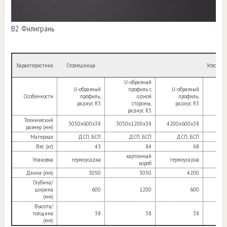
B2 Филигрань
Характеристики
Столешница
Угловой
U-образный
U-образный
профиль с
U-образный
U-о
Особенности
профиль,
одной
профиль,
радиус R3
стороны,
радиус R3
ра
радиус R3
Технический
3050х600х38
3050х1200х38
4200х600х38
900
размер (мм)
Материал
ДСП, БСП
ДСП, БСП
ДСП, БСП
Д
Вес (кг)
43
84
68
картонный
Упаковка
термоусадка
термоусадка
терм
короб
Длина (мм)
3050
3050
4200
Глубина/
ширина
600
1200
600
(мм)
Высота/
толщина
38
38
38
(мм)