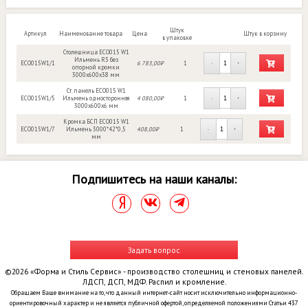
Штук
Артикул
Наименование товара
Цена
Штук в корзину
в упаковке
Столешница ECO015 W1
Ильмень R3 без
ECO015W1/1
6 783,00₽
1
-
+
опорной кромки
3000х600х38 мм
Ст. панель ECO015 W1
ECO015W1/5
Ильмень односторонняя
4 080,00₽
1
-
+
3000х600х6 мм
Кромка БСП ECO015 W1
ECO015W1/7
Ильмень 3000*42*0,5
408,00₽
1
-
+
мм
Подпишитесь на наши каналы:
Задать вопрос
©2026 «Форма и Стиль Сервис» - производство столешниц и стеновых панелей.
ЛДСП, ДСП, МДФ. Распил и кромление.
Обращаем Ваше внимание на то, что данный интернет-сайт носит исключительно информационно-
ориентировочный характер и не является публичной офертой, определяемой положениями Статьи 437