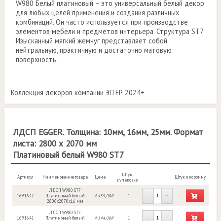
W980 Белый платиновый – это универсальный белый декор
для любых целей применения и создания различных
комбинаций. Он часто используется при производстве
элементов мебели и предметов интерьера. Структура ST7
Изысканный мягкий жемчуг представляет собой
нейтральную, практичную и достаточно матовую
поверхность.
Коллекция декоров компании ЭГГЕР 2024+
ЛДСП EGGER. Толщина: 10мм, 16мм, 25мм. Формат
листа: 2800 х 2070 мм
Платиновый белый W980 ST7
Штук
Артикул
Наименование товара
Цена
Штук в корзину
в упаковке
ЛДСП W980 ST7
1691647
Платиновый белый
4 459,00₽
1
-
+
2800x2070x16 мм
ЛДСП W980 ST7
1691641
Платиновый белый
4 344,00₽
1
-
+