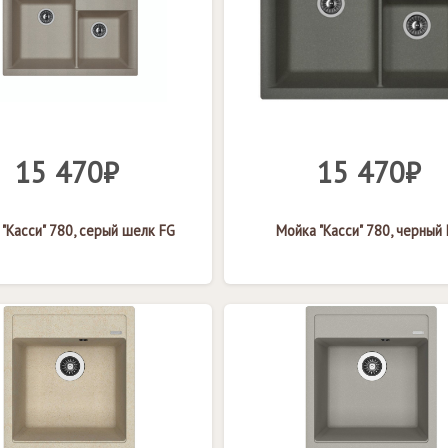
15 470₽
15 470₽
"Касси" 780, серый шелк FG
Мойка "Касси" 780, черный