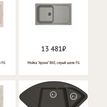
13 481₽
й FG
Мойка "Арона" 860, серый шелк FG