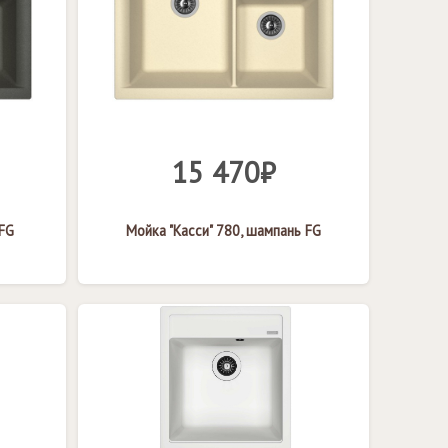
15 470₽
 FG
Мойка "Касси" 780, шампань FG