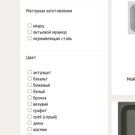
Материал изготовления
кварц
литьевой мрамор
нержавеющая сталь
Цвет
антрацит
базальт
Мойк
бежевый
белый
бронза
везувий
графит
грей (серый)
дюна
жасмин