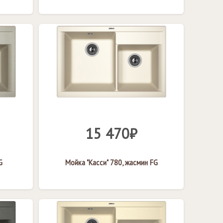
15 470₽
G
Мойка "Касси" 780, жасмин FG