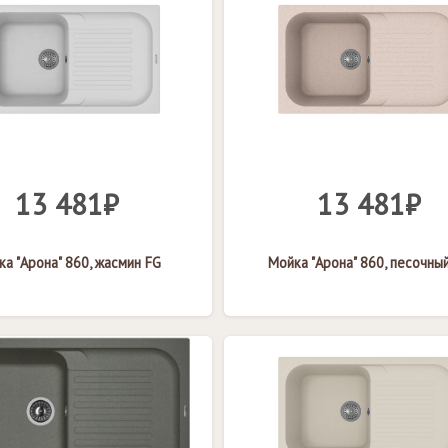
13 481₽
13 481₽
а "Арона" 860, жасмин FG
Мойка "Арона" 860, песочны