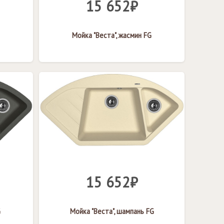
15 652₽
Мойка "Веста", жасмин FG
15 652₽
G
Мойка "Веста", шампань FG