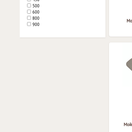
500
600
800
Мо
900
Мойк