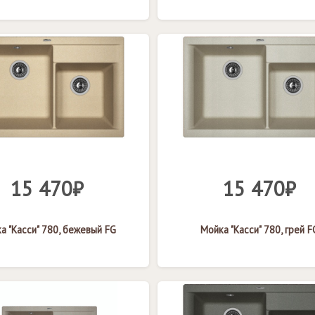
15 470₽
15 470₽
а "Касси" 780, бежевый FG
Мойка "Касси" 780, грей F