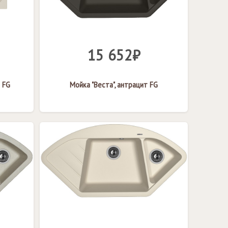
15 652₽
 FG
Мойка "Веста", антрацит FG