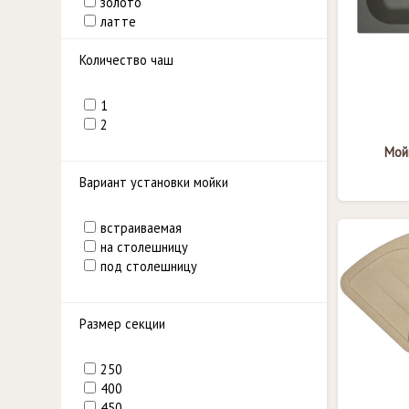
золото
латте
песочный
Количество чаш
серый
серый шелк
терра
1
терракота
2
черный
Мойк
шампань
Вариант установки мойки
встраиваемая
на столешницу
под столешницу
Размер секции
250
400
450