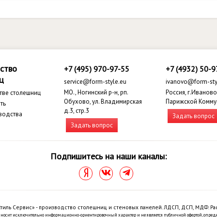
ство
+7 (495) 970-97-55
+7 (4932) 50-9
ц
service@form-style.eu
ivanovo@form-sty
МО., Ногинский р-н, рп.
Россия, г.Иваново,
тве столешниц
Обухово, ул. Владимирская
Парижской Комму
ть
д.3, стр.3
водства
Задать вопрос
Задать вопрос
Подпишитесь на наши каналы:
тиль Сервис» - производство столешниц и стеновых панелей. ЛДСП, ДСП, МДФ. Ра
 носит исключительно информационно-ориентировочный характер и не является публичной офертой, опред