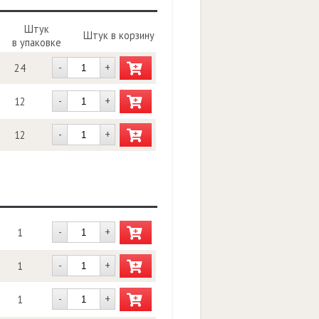
Штук
Штук в корзину
в упаковке
-
+
24
-
+
12
-
+
12
-
+
1
-
+
1
-
+
1