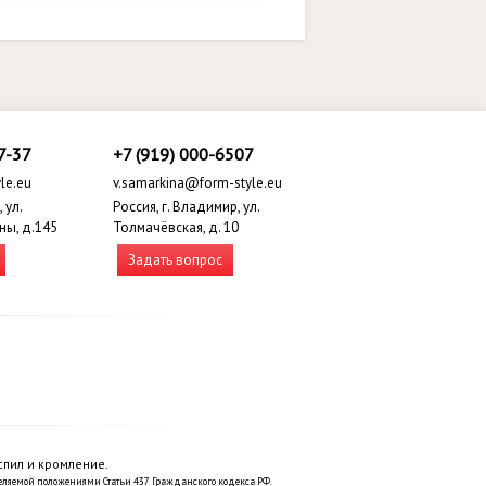
7-37
+7 (919) 000-6507
le.eu
v.samarkina@form-style.eu
 ул.
Россия, г. Владимир, ул.
ны, д.145
Толмачёвская, д. 10
Задать вопрос
спил и кромление.
еляемой положениями Статьи 437 Гражданского кодекса РФ.