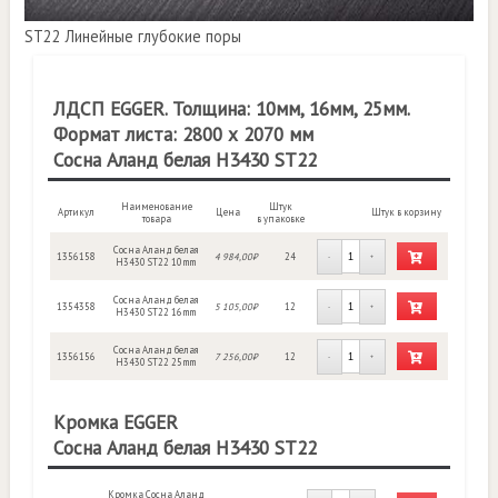
ST22 Линейные глубокие поры
ЛДСП EGGER. Толщина: 10мм, 16мм, 25мм.
Формат листа: 2800 х 2070 мм
Сосна Аланд белая H3430 ST22
Наименование
Штук
Артикул
Цена
Штук в корзину
товара
в упаковке
Сосна Аланд белая
1356158
4 984,00₽
24
-
+
H3430 ST22 10mm
Сосна Аланд белая
1354358
5 105,00₽
12
-
+
H3430 ST22 16mm
Сосна Аланд белая
1356156
7 256,00₽
12
-
+
H3430 ST22 25mm
Кромка EGGER
Сосна Аланд белая H3430 ST22
Кромка Сосна Аланд