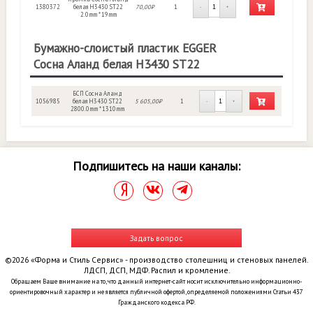
1380372
белая H3430 ST22
70,00₽
1
-
+
2.0mm * 19mm
Бумажно-слоистый пластик EGGER
Сосна Аланд белая H3430 ST22
БСП Сосна Аланд
1056985
белая H3430 ST22
5 605,00₽
1
-
+
2800.0mm * 1310mm
Подпишитесь на наши каналы:
Задать вопрос
©2026 «Форма и Стиль Сервис» - производство столешниц и стеновых панелей.
ЛДСП, ДСП, МДФ. Распил и кромление.
Обращаем Ваше внимание на то, что данный интернет-сайт носит исключительно информационно-
ориентировочный характер и не является публичной офертой, определяемой положениями Статьи 437
Гражданского кодекса РФ.