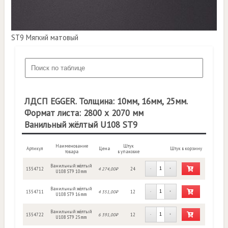
ST9 Мягкий матовый
ЛДСП EGGER. Толщина: 10мм, 16мм, 25мм.
Формат листа: 2800 х 2070 мм
Ванильный жёлтый U108 ST9
Наименование
Штук
Артикул
Цена
Штук в корзину
товара
в упаковке
Ванильный жёлтый
1354712
4 274,00₽
24
-
+
U108 ST9 10mm
Ванильный жёлтый
1354711
4 351,00₽
12
-
+
U108 ST9 16mm
Ванильный жёлтый
1354722
6 391,00₽
12
-
+
U108 ST9 25mm