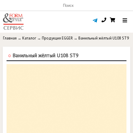
Главная
→
Каталог
→
Продукция EGGER
→
Ванильный жёлтый U108 ST9
○
Ванильный жёлтый U108 ST9