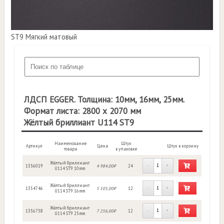
ST9 Мягкий матовый
ЛДСП EGGER. Толщина: 10мм, 16мм, 25мм.
Формат листа: 2800 х 2070 мм
Жёлтый бриллиант U114 ST9
Наименование
Штук
Артикул
Цена
Штук в корзину
товара
в упаковке
Жёлтый бриллиант
1356019
4 984,00₽
24
-
+
U114 ST9 10mm
Жёлтый бриллиант
1354746
5 105,00₽
12
-
+
U114 ST9 16mm
Жёлтый бриллиант
1356738
7 256,00₽
12
-
+
U114 ST9 25mm