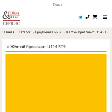
Главная
→
Каталог
→
Продукция EGGER
→
Жёлтый бриллиант U114 ST9
○
Жёлтый бриллиант U114 ST9