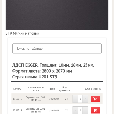
ST9 Мягкий матовый
ЛДСП EGGER. Толщина: 10мм, 16мм, 25мм.
Формат листа: 2800 х 2070 мм
Серая галька U201 ST9
Наименование
Штук
Артикул
Цена
Штук в корзину
товара
в упаковке
Серая галька U201
1356741
5 088,00₽
24
-
+
ST9 10mm
Серая галька U201
1356215
5 105,00₽
12
-
+
ST9 16mm