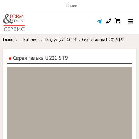
Главная
→
Каталог
→
Продукция EGGER
→
Серая галька U201 ST9
●
Серая галька U201 ST9