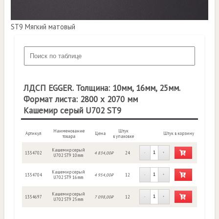
ST9 Мягкий матовый
ЛДСП EGGER. Толщина: 10мм, 16мм, 25мм.
Формат листа: 2800 х 2070 мм
Кашемир серый U702 ST9
Наименование
Штук
Артикул
Цена
Штук в корзину
товара
в упаковке
Кашемир серый
1354702
4 834,00₽
24
-
+
U702 ST9 10mm
Кашемир серый
1354704
4 954,00₽
12
-
+
U702 ST9 16mm
Кашемир серый
1354697
7 098,00₽
12
-
+
U702 ST9 25mm