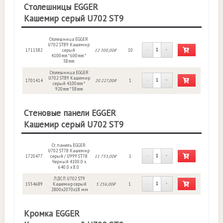
Столешницы EGGER
Кашемир серый U702 ST9
Столешница EGGER
U702 ST89 Кашемир
1711382
серый
12 300,00₽
10
-
+
4100mm * 600mm *
38mm
Столешница EGGER
U702 ST89 Кашемир
1701414
20 227,00₽
1
-
+
серый 4100mm *
920mm * 38mm
Стеновые панели EGGER
Кашемир серый U702 ST9
Ст. панель EGGER
U702 ST78 Кашемир
1720477
серый / U999 ST78
11 733,00₽
1
-
+
Черный 4100.0 х
640.0 х 8.0
ЛДСП U702 ST9
1354689
Кашемир серый
5 256,00₽
1
-
+
2800x2070x18 мм
Кромка EGGER