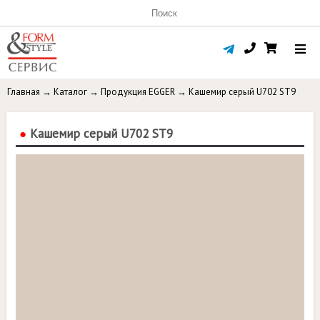
Главная
→
Каталог
→
Продукция EGGER
→
Кашемир серый U702 ST9
●
Кашемир серый U702 ST9