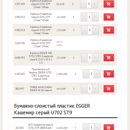
Кромка Кашемир
1191442
серый U702 ST9
84,82₽
1
-
+
2.0mm * 28mm
Кромка Кашемир
1381352
серый U702 ST9
167,00₽
1
-
+
2.0mm * 43mm
Кромка Кашемир
1381354
серый U702 ST9
129,00₽
1
-
+
2.0mm * 35mm
Кромка Кашемир
цена по
1166700
серый U702 ST9
запросу
2.0mm * 19mm
Кромка EGGER ABS
U702 ST89 Кашемир
1686393
152,00₽
1
-
+
серый 25.0 х 43.0 х
1.5
Пристеночный
бортик EGGER U702
1183681
2 080,00₽
1
-
+
ST82 Кашемир
серый 4100
Набор аксессуаров
881997
454,00₽
1
-
+
EGGER АС18 серый
Бумажно-слоистый пластик EGGER
Кашемир серый U702 ST9
БСП Кашемир серый
267181
U702 ST9 2800.0mm *
5 605,00₽
1
-
+