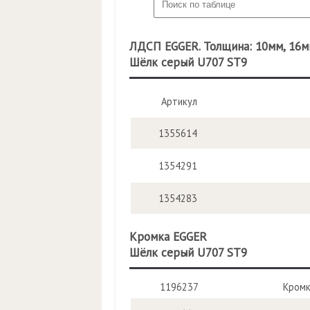
ЛДСП EGGER. Толщина: 10мм, 16мм
Шёлк серый U707 ST9
Артикул
1355614
1354291
1354283
Кромка EGGER
Шёлк серый U707 ST9
1196237
Кромк