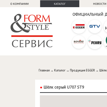
О КОМПАНИИ
КАТАЛОГ
НОВОСТИ
ОФИЦИАЛЬНЫЙ 
Главная
→
Каталог
→
Продукция EGGER
→
Шёлк
●
Шёлк серый U707 ST9