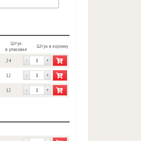
Штук
Штук в корзину
в упаковке
-
+
24
-
+
12
-
+
12