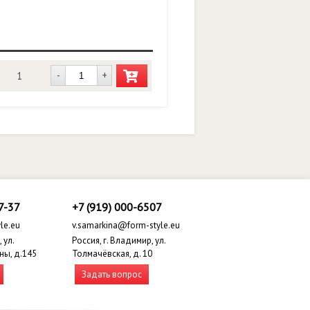
-
+
1
7-37
+7 (919) 000-6507
le.eu
v.samarkina@form-style.eu
 ул.
Россия, г. Владимир, ул.
ны, д.145
Толмачёвская, д. 10
Задать вопрос