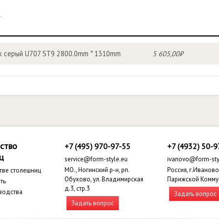
R
 серый U707 ST9 2800.0mm * 1310mm
5 605,00₽
ство
+7 (495) 970-97-55
+7 (4932) 50-9
ц
service@form-style.eu
ivanovo@form-sty
МО., Ногинский р-н, рп.
Россия, г.Иваново,
тве столешниц
Обухово, ул. Владимирская
Парижской Комму
ть
д.3, стр.3
водства
Задать вопрос
Задать вопрос