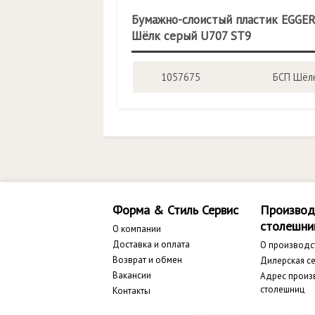
Бумажно-слоистый пластик EGGE
Шёлк серый U707 ST9
1057675
БСП Шёлк
Форма & Стиль Сервис
Производ
столешни
О компании
Доставка и оплата
О производс
Возврат и обмен
Дилерская се
Вакансии
Адрес произ
столешниц
Контакты