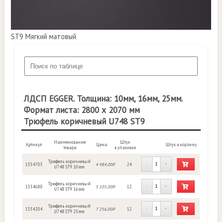
ST9 Мягкий матовый
ЛДСП EGGER. Толщина: 10мм, 16мм, 25мм.
Формат листа: 2800 х 2070 мм
Трюфель коричневый U748 ST9
Наименование
Штук
Артикул
Цена
Штук в корзину
товара
в упаковке
Трюфель коричневый
1354703
4 984,00₽
24
-
+
U748 ST9 10mm
Трюфель коричневый
1354680
5 105,00₽
12
-
+
U748 ST9 16mm
Трюфель коричневый
1354204
7 256,00₽
12
-
+
U748 ST9 25mm