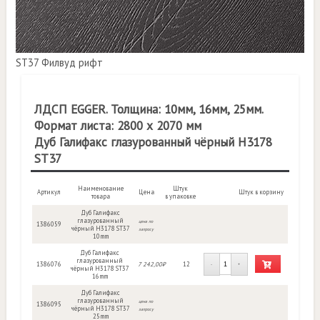
ST37 Филвуд рифт
ЛДСП EGGER. Толщина: 10мм, 16мм, 25мм.
Формат листа: 2800 х 2070 мм
Дуб Галифакс глазурованный чёрный H3178
ST37
Наименование
Штук
Артикул
Цена
Штук в корзину
товара
в упаковке
Дуб Галифакс
глазурованный
цена по
1386059
чёрный H3178 ST37
запросу
10mm
Дуб Галифакс
глазурованный
1386076
7 242,00₽
12
-
+
чёрный H3178 ST37
16mm
Дуб Галифакс
глазурованный
цена по
1386095
чёрный H3178 ST37
запросу
25mm