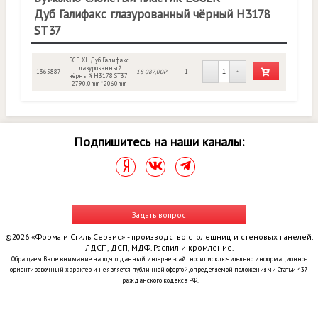
Дуб Галифакс глазурованный чёрный H3178
ST37
БСП XL Дуб Галифакс
глазурованный
1365887
18 087,00₽
1
-
+
чёрный H3178 ST37
2790.0mm * 2060mm
Подпишитесь на наши каналы:
Задать вопрос
©2026 «Форма и Стиль Сервис» - производство столешниц и стеновых панелей.
ЛДСП, ДСП, МДФ. Распил и кромление.
Обращаем Ваше внимание на то, что данный интернет-сайт носит исключительно информационно-
ориентировочный характер и не является публичной офертой, определяемой положениями Статьи 437
Гражданского кодекса РФ.