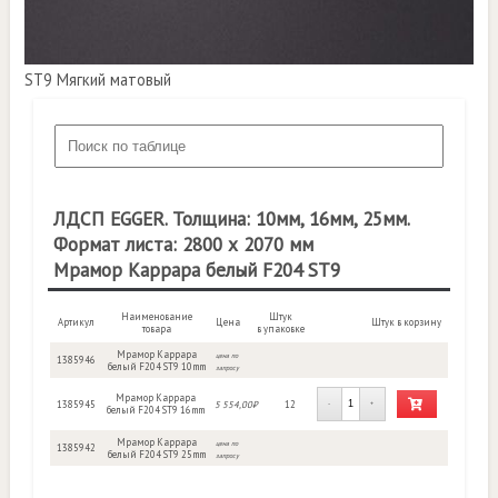
ST9 Мягкий матовый
ЛДСП EGGER. Толщина: 10мм, 16мм, 25мм.
Формат листа: 2800 х 2070 мм
Мрамор Каррара белый F204 ST9
Наименование
Штук
Артикул
Цена
Штук в корзину
товара
в упаковке
Мрамор Каррара
цена по
1385946
белый F204 ST9 10mm
запросу
Мрамор Каррара
1385945
5 554,00₽
12
-
+
белый F204 ST9 16mm
Мрамор Каррара
цена по
1385942
белый F204 ST9 25mm
запросу