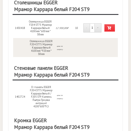
Столешницы EGGER
Мрамор Каррара белый F204 ST9
Столешница EGGER
F204 ST75 Мрамор
1430418
Каррара белый
12 300,00₽
10
-
+
4100mm * 600mm *
38mm
Столешница EGGER
F204 ST75 Мрамор
цена по
Каррара белый
запросу
4100mm * 920mm *
38mm
Стеновые панели EGGER
Мрамор Каррара белый F204 ST9
Ст. панель EGGER
F204 ST75 Мрамор
Каррара белый /
цена по
1402724
F205 ST9 Камень
запросу
Пьетра Гриджа
антрацит
4100*600*9,5
Кромка EGGER
Мрамор Каррара белый F204 ST9