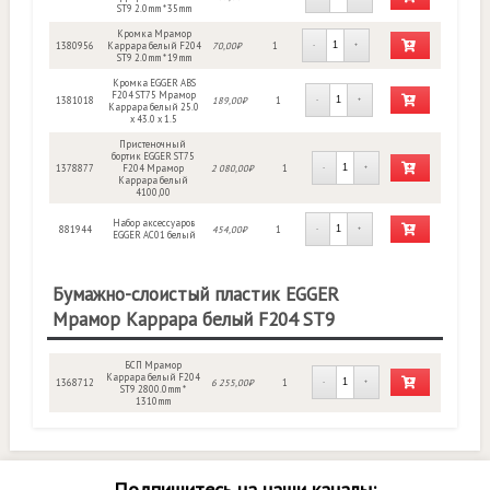
ST9 2.0mm * 35mm
Кромка Мрамор
1380956
Каррара белый F204
70,00₽
1
-
+
ST9 2.0mm * 19mm
Кромка EGGER ABS
F204 ST75 Мрамор
1381018
189,00₽
1
-
+
Каррара белый 25.0
х 43.0 х 1.5
Пристеночный
бортик EGGER ST75
1378877
F204 Мрамор
2 080,00₽
1
-
+
Каррара белый
4100,00
Набор аксессуаров
881944
454,00₽
1
-
+
EGGER АС01 белый
Бумажно-слоистый пластик EGGER
Мрамор Каррара белый F204 ST9
БСП Мрамор
Каррара белый F204
1368712
6 255,00₽
1
-
+
ST9 2800.0mm *
1310mm
Подпишитесь на наши каналы: