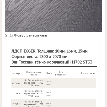
ST33 Филвуд ремесленный
ЛДСП EGGER. Толщина: 10мм, 16мм, 25мм.
Формат листа: 2800 х 2070 мм
Вяз Тоссини тёмно-коричневый H1702 ST33
Наименование
Штук
Артикул
Цена
Штук в корзину
товара
в упаковке
Вяз Тоссини тёмно-
цена по
1376922
коричневый H1702
запросу
ST33 10mm
Вяз Тоссини тёмно-
цена по
1376920
коричневый H1702
запросу
ST33 16mm
Вяз Тоссини тёмно-
цена по
1376865
коричневый H1702
запросу
ST33 25mm