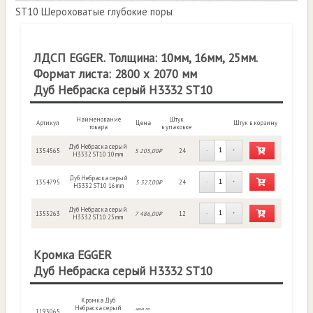
ST10 Шероховатые глубокие поры
ЛДСП EGGER. Толщина: 10мм, 16мм, 25мм.
Формат листа: 2800 х 2070 мм
Дуб Небраска серый H3332 ST10
Наименование
Штук
Артикул
Цена
Штук в корзину
товара
в упаковке
Дуб Небраска серый
1354565
5 205,00₽
24
-
+
H3332 ST10 10mm
Дуб Небраска серый
1354795
5 327,00₽
24
-
+
H3332 ST10 16mm
Дуб Небраска серый
1355263
7 486,00₽
12
-
+
H3332 ST10 25mm
Кромка EGGER
Дуб Небраска серый H3332 ST10
Кромка Дуб
Небраска серый
цена по
1193065