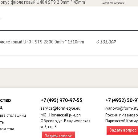
рокус фиолетовый U404 ST9 2.0mm * 43mm
цена по запросу
R
фиолетовый U404 ST9 2800.0mm * 1310mm
6 101,00₽
ство
+7 (495) 970-97-55
+7 (4932) 50-9
ц
service@form-style.eu
ivanovo@form-sty
МО., Ногинский р-н, рп.
Россия, г.Иваново,
тве столешниц
Обухово, ул. Владимирская
Парижской Комму
ть
д.3, стр.3
водства
Задать вопрос
Задать вопрос