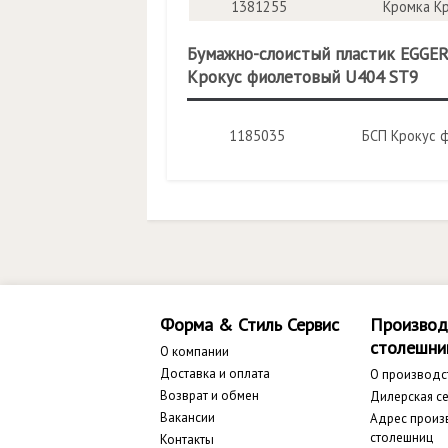
1381255
Кромка К
Бумажно-слоистый пластик EGGE
Крокус фиолетовый U404 ST9
1185035
БСП Крокус 
Форма & Стиль Сервис
Производ
столешни
О компании
Доставка и оплата
О производс
Возврат и обмен
Дилерская се
Вакансии
Адрес произ
столешниц
Контакты