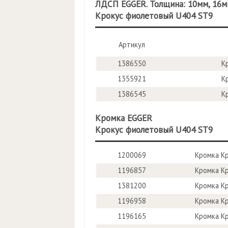
ЛДСП EGGER. Толщина: 10мм, 16мм
Крокус фиолетовый U404 ST9
Артикул
1386550
К
1355921
К
1386545
К
Кромка EGGER
Крокус фиолетовый U404 ST9
1200069
Кромка К
1196857
Кромка К
1381200
Кромка К
1196958
Кромка К
1196165
Кромка К