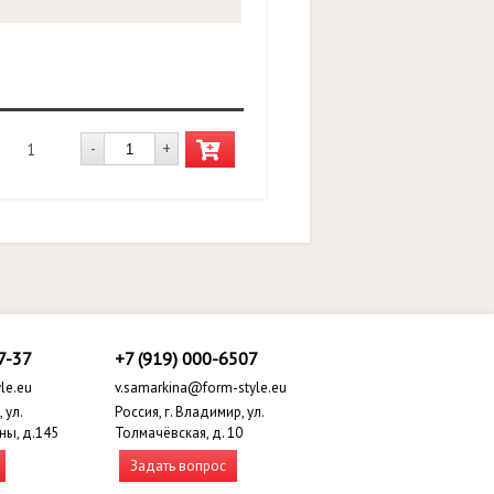
-
+
1
7-37
+7 (919) 000-6507
le.eu
v.samarkina@form-style.eu
 ул.
Россия, г. Владимир, ул.
ны, д.145
Толмачёвская, д. 10
Задать вопрос