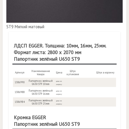
ST9 Мягкий матовый
ЛДСП EGGER. Толщина: 10мм, 16мм, 25мм.
Формат листа: 2800 х 2070 мм
Папортник зелёный U650 ST9
Наименование
Штук
Артикул
Цена
Штук в корзину
товара
в упаковке
Папортник зелёный
цена по
1386990
U650 ST9 10mm
запросу
Папортник зелёный
цена по
1386988
U650 ST9 16mm
запросу
Папортник зелёный
цена по
1386984
U650 ST9 25mm
запросу
Кромка EGGER
Папортник зелёный U650 ST9