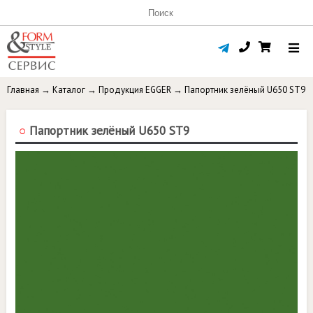
Главная
→
Каталог
→
Продукция EGGER
→
Папортник зелёный U650 ST9
○
Папортник зелёный U650 ST9