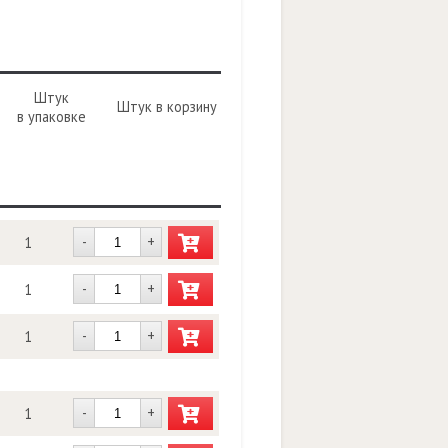
Штук
Штук в корзину
в упаковке
-
+
1
-
+
1
-
+
1
-
+
1