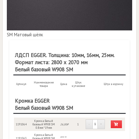
SM Матовый шёлк
ЛДСП EGGER. Толщина: 10мм, 16мм, 25мм.
Формат листа: 2800 х 2070 мм
Белый базовый W908 SM
Наименование
Штук
Артикул
Цена
Штук в корзину
товара
в упаковке
Кромка EGGER
Белый базовый W908 SM
Кромка Белый
1191064
базовый W908 SM
26,00₽
1
-
+
0.8mm * 19mm
Кромка Белый
цена по
1191063
базовый W908 SM