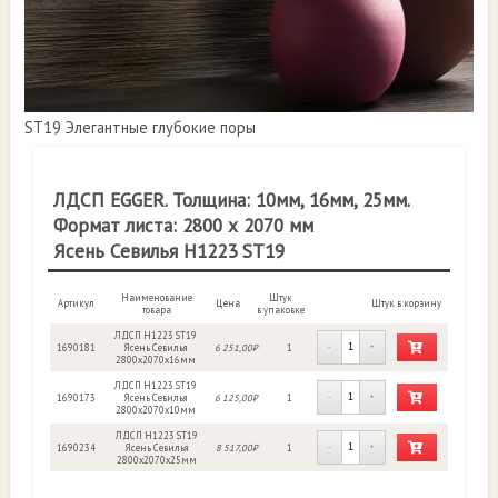
ST19 Элегантные глубокие поры
ЛДСП EGGER. Толщина: 10мм, 16мм, 25мм.
Формат листа: 2800 х 2070 мм
Ясень Севилья Н1223 ST19
Наименование
Штук
Артикул
Цена
Штук в корзину
товара
в упаковке
ЛДСП Н1223 ST19
1690181
Ясень Севилья
6 251,00₽
1
-
+
2800х2070х16мм
ЛДСП Н1223 ST19
1690173
Ясень Севилья
6 125,00₽
1
-
+
2800х2070х10мм
ЛДСП Н1223 ST19
1690234
Ясень Севилья
8 517,00₽
1
-
+
2800х2070х25мм