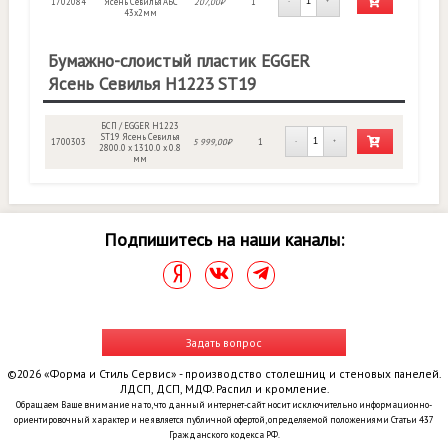
1702084
Ясень Севилья АБС
207,00₽
1
-
+
43х2мм
Бумажно-слоистый пластик EGGER
Ясень Севилья Н1223 ST19
БСП / EGGER H1223
ST19 Ясень Севилья
1700303
5 999,00₽
1
-
+
2800.0 x 1310.0 x 0.8
мм
Подпишитесь на наши каналы:
Задать вопрос
©2026 «Форма и Стиль Сервис» - производство столешниц и стеновых панелей.
ЛДСП, ДСП, МДФ. Распил и кромление.
Обращаем Ваше внимание на то, что данный интернет-сайт носит исключительно информационно-
ориентировочный характер и не является публичной офертой, определяемой положениями Статьи 437
Гражданского кодекса РФ.