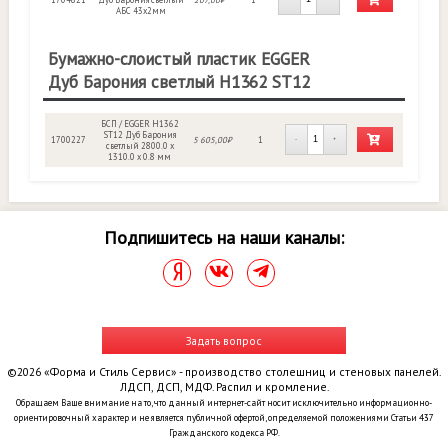
АБС 43х2мм
Бумажно-слоистый пластик EGGER
Дуб Барония светлый H1362 ST12
БСП / EGGER H1362
ST12 Дуб Барония
1700227
5 605,00₽
1
-
+
светлый 2800.0 x
1310.0 x 0.8 мм
Подпишитесь на наши каналы:
Задать вопрос
©2026 «Форма и Стиль Сервис» - производство столешниц и стеновых панелей.
ЛДСП, ДСП, МДФ. Распил и кромление.
Обращаем Ваше внимание на то, что данный интернет-сайт носит исключительно информационно-
ориентировочный характер и не является публичной офертой, определяемой положениями Статьи 437
Гражданского кодекса РФ.