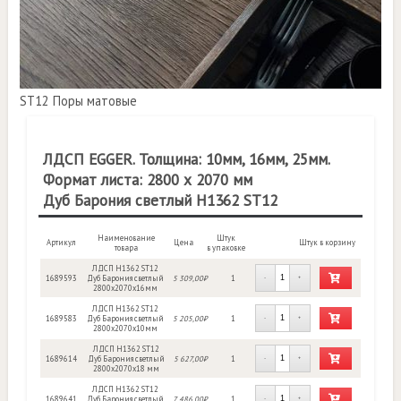
ST12 Поры матовые
ЛДСП EGGER. Толщина: 10мм, 16мм, 25мм.
Формат листа: 2800 х 2070 мм
Дуб Барония светлый H1362 ST12
Наименование
Штук
Артикул
Цена
Штук в корзину
товара
в упаковке
ЛДСП H1362 ST12
1689593
Дуб Барония светлый
5 309,00₽
1
-
+
2800х2070х16мм
ЛДСП H1362 ST12
1689583
Дуб Барония светлый
5 205,00₽
1
-
+
2800х2070х10мм
ЛДСП H1362 ST12
1689614
Дуб Барония светлый
5 627,00₽
1
-
+
2800x2070x18 мм
ЛДСП H1362 ST12
1689641
Дуб Барония светлый
7 486,00₽
1
-
+