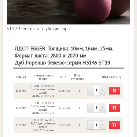
ST19 Элегантные глубокие поры
ЛДСП EGGER. Толщина: 10мм, 16мм, 25мм.
Формат листа: 2800 х 2070 мм
Дуб Лоренцо бежево-серый H3146 ST19
Наименование
Штук
Артикул
Цена
Штук в корзину
товара
в упаковке
ЛДСП H3146 ST19
Дуб Лоренцо бежево-
1385786
6 251,00₽
1
-
+
серый
2800х2070х16мм
ЛДСП H3146 ST19
Дуб Лоренцо бежево-
1385787
6 125,00₽
1
-
+
серый
2800х2070х10мм
ЛДСП H3146 ST19
Дуб Лоренцо бежево-
1385783
8 517,00₽
1
-
+
серый
2800х2070х25мм