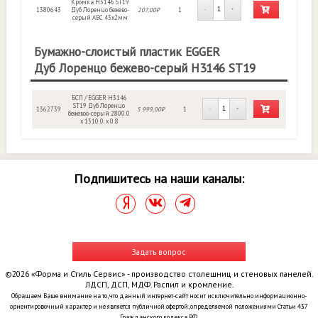
Кромка H3146 ST19
1380643
Дуб Лоренцо бежево-
207,00₽
1
-
+
серый АБС 43х2мм
Бумажно-слоистый пластик EGGER
Дуб Лоренцо бежево-серый H3146 ST19
БСП / EGGER H3146
ST19 Дуб Лоренцо
1362739
5 999,00₽
1
-
+
бежевоо-серый 2800.0
х 1310.0. х 0.8
Подпишитесь на наши каналы:
Задать вопрос
©2026 «Форма и Стиль Сервис» - производство столешниц и стеновых панелей.
ЛДСП, ДСП, МДФ. Распил и кромление.
Обращаем Ваше внимание на то, что данный интернет-сайт носит исключительно информационно-
ориентировочный характер и не является публичной офертой, определяемой положениями Статьи 437
Гражданского кодекса РФ.